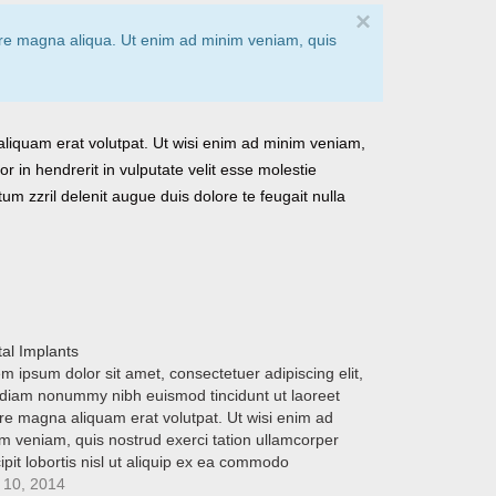
×
lore magna aliqua. Ut enim ad minim veniam, quis
aliquam erat volutpat. Ut wisi enim ad minim veniam,
r in hendrerit in vulputate velit esse molestie
tum zzril delenit augue duis dolore te feugait nulla
al Implants
m ipsum dolor sit amet, consectetuer adipiscing elit,
diam nonummy nibh euismod tincidunt ut laoreet
re magna aliquam erat volutpat. Ut wisi enim ad
m veniam, quis nostrud exerci tation ullamcorper
ipit lobortis nisl ut aliquip ex ea commodo
equat. Duis autem vel eum iriure dolor in hendrerit
 10, 2014