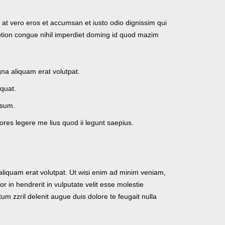
is at vero eros et accumsan et iusto odio dignissim qui
 option congue nihil imperdiet doming id quod mazim
na aliquam erat volutpat.
equat.
ssum.
tores legere me lius quod ii legunt saepius.
aliquam erat volutpat. Ut wisi enim ad minim veniam,
r in hendrerit in vulputate velit esse molestie
tum zzril delenit augue duis dolore te feugait nulla