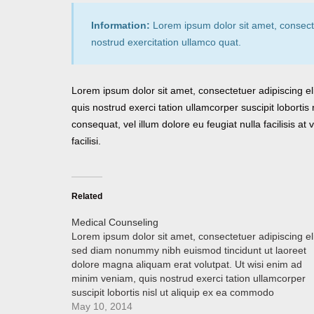
Information:
Lorem ipsum dolor sit amet, consecte
nostrud exercitation ullamco quat.
Lorem ipsum dolor sit amet, consectetuer adipiscing e
quis nostrud exerci tation ullamcorper suscipit lobortis
consequat, vel illum dolore eu feugiat nulla facilisis a
facilisi.
Related
Medical Counseling
Lorem ipsum dolor sit amet, consectetuer adipiscing eli
sed diam nonummy nibh euismod tincidunt ut laoreet
dolore magna aliquam erat volutpat. Ut wisi enim ad
minim veniam, quis nostrud exerci tation ullamcorper
suscipit lobortis nisl ut aliquip ex ea commodo
consequat. Duis autem vel eum iriure dolor in hendreri
May 10, 2014