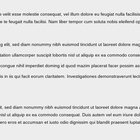
e velit esse molestie consequat, vel illum dolore eu feugiat nulla facilis
re te feugait nulla facilisi. Nam liber tempor cum soluta nobis eleifend
ng elit, sed diam nonummy nibh euismod tincidunt ut laoreet dolore mag
tation ullamcorper suscipit lobortis nisl ut aliquip ex ea commodo cons
 congue nihil imperdiet doming id quod mazim placerat facer possim a
s in iis qui facit eorum claritatem. Investigationes demonstraverunt lec
lit, sed diam nonummy nibh euismod tincidunt ut laoreet dolore magna 
 nisl ut aliquip ex ea commodo consequat. Duis autem vel eum iriure dolo
t vero eros et accumsan et iusto odio dignissim qui blandit praesent lupta