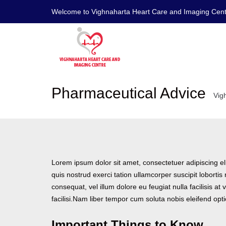
Welcome to Vighnaharta Heart Care and Imaging Cen
Pharmaceutical Advice
Vig
Lorem ipsum dolor sit amet, consectetuer adipiscing e
quis nostrud exerci tation ullamcorper suscipit lobortis
consequat, vel illum dolore eu feugiat nulla facilisis a
facilisi.Nam liber tempor cum soluta nobis eleifend o
Important Things to Know