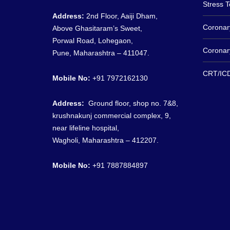
Stress T
Address:
2nd Floor, Aaiji Dham,
Coronar
Above Ghasitaram’s Sweet,
Porwal Road, Lohegaon,
Coronar
Pune, Maharashtra – 411047.
CRT/ICD
Mobile No:
+91 7972162130
Address:
G
round floor, shop no. 7&8
,
krushnakunj commercial complex, 9,
near lifeline hospital,
Wagholi, Maharashtra – 412207.
Mobile No:
+91
7887884897