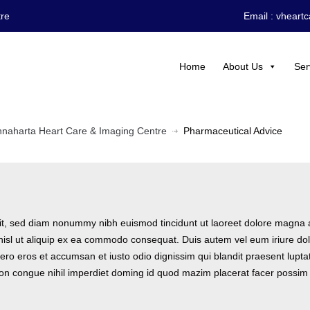
tre
Email :
vheart
Home
About Us
Ser
hnaharta Heart Care & Imaging Centre
Pharmaceutical Advice
lit, sed diam nonummy nibh euismod tincidunt ut laoreet dolore magna 
 nisl ut aliquip ex ea commodo consequat. Duis autem vel eum iriure dolo
t vero eros et accumsan et iusto odio dignissim qui blandit praesent lupta
ption congue nihil imperdiet doming id quod mazim placerat facer possi