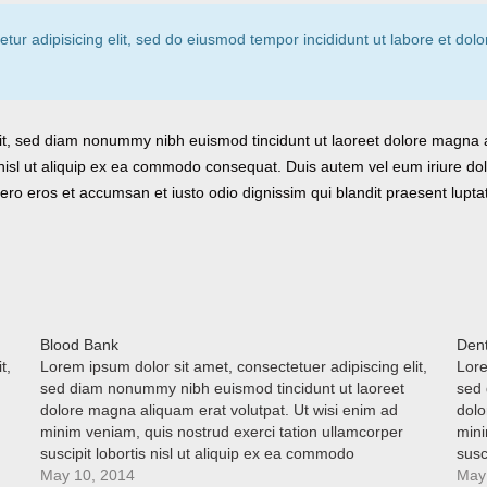
tur adipisicing elit, sed do eiusmod tempor incididunt ut labore et do
lit, sed diam nonummy nibh euismod tincidunt ut laoreet dolore magna 
 nisl ut aliquip ex ea commodo consequat. Duis autem vel eum iriure dolo
t vero eros et accumsan et iusto odio dignissim qui blandit praesent lupta
Blood Bank
Dent
t,
Lorem ipsum dolor sit amet, consectetuer adipiscing elit,
Lore
sed diam nonummy nibh euismod tincidunt ut laoreet
sed 
dolore magna aliquam erat volutpat. Ut wisi enim ad
dolo
minim veniam, quis nostrud exerci tation ullamcorper
mini
suscipit lobortis nisl ut aliquip ex ea commodo
susc
t
consequat. Duis autem vel eum iriure dolor in hendrerit
May 10, 2014
cons
May