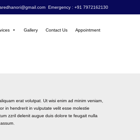
caredhanori@gmail.com
Emergency :
+91 7972162130
vices
Gallery
Contact Us
Appointment
aliquam erat volutpat. Ut wisi enim ad minim veniam,
r in hendrerit in vulputate velit esse molestie
tum zzril delenit augue duis dolore te feugait nulla
m assum.