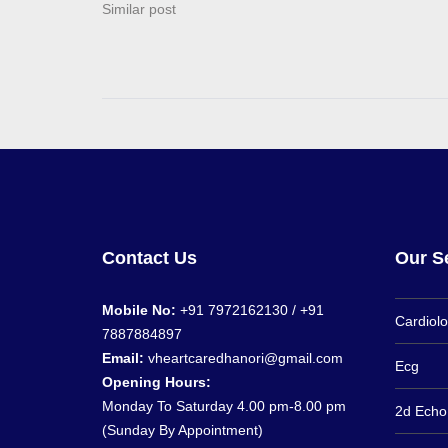
in…
Similar post
Contact Us
Our S
Mobile No:
+91 7972162130 / +91
Cardiol
7887884897
Email:
vheartcaredhanori@gmail.com
Ecg
Opening Hours:
Monday To Saturday 4.00 pm-8.00 pm
2d Echo
(Sunday By Appointment)