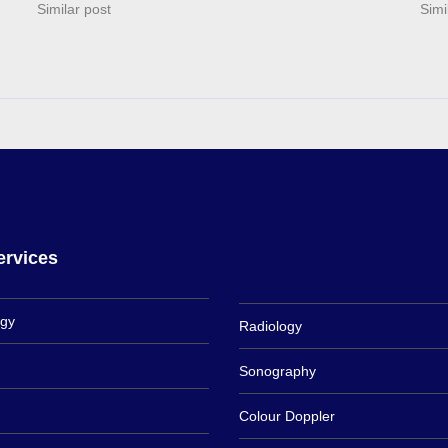
in…
Similar post
in…
Simi
ervices
ogy
Radiology
Sonography
Colour Doppler